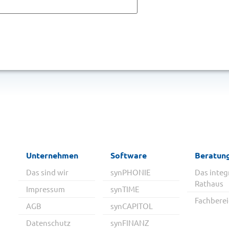
Unternehmen
Software
Beratun
Das sind wir
synPHONIE
Das integ
Rathaus
Impressum
synTIME
Fachbere
AGB
synCAPITOL
Datenschutz
synFINANZ