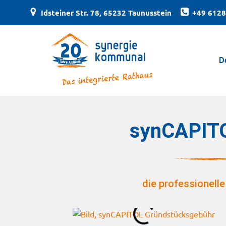
Idsteiner Str. 78, 65232 Taunusstein
+49 6128
D
synCAPITO
die professionell