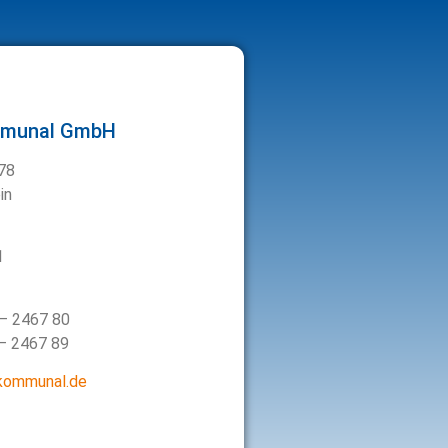
mmunal GmbH
 78
in
1
– 2467 80
– 2467 89
-kommunal.de