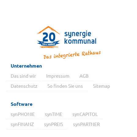
Unternehmen
Das sind wir
Impressum
AGB
Datenschutz
So finden Sie uns
Sitemap
Software
synPHONIE
synTIME
synCAPITOL
synFINANZ
synPREIS
synPARTNER