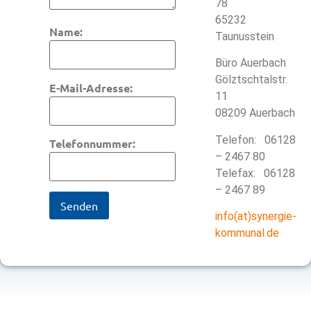
78
65232
Name:
Taunusstein
Büro Auerbach
Gölztschtalstr.
E-Mail-Adresse:
11
08209 Auerbach
Telefon: 06128
Telefonnummer:
– 2467 80
Telefax: 06128
– 2467 89
info(at)synergie-
kommunal.de